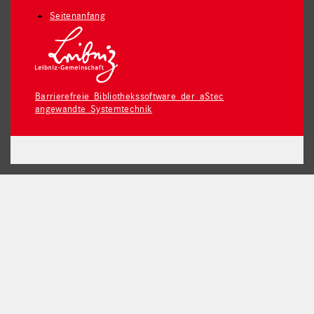
Seitenanfang
Barrierefreie Bibliothekssoftware der aStec
angewandte Systemtechnik